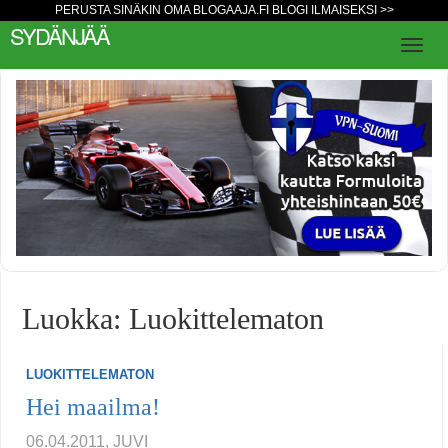
PERUSTA SINÄKIN OMA BLOGAAJA.FI BLOGI ILMAISEKSI >>
SYDÄNJÄÄ
Luokka: Luokittelematon
LUOKITTELEMATON
Hei maailma!
06.04.2011, JUVI